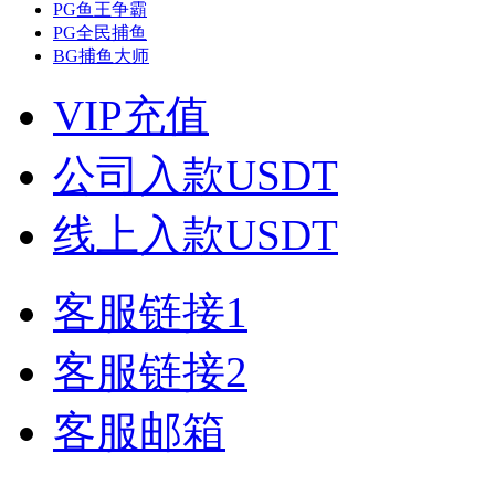
PG鱼王争霸
PG全民捕鱼
BG捕鱼大师
VIP充值
公司入款USDT
线上入款USDT
客服链接1
客服链接2
客服邮箱