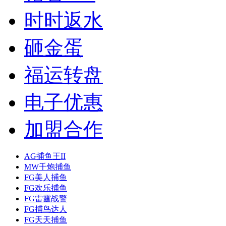
时时返水
砸金蛋
福运转盘
电子优惠
加盟合作
AG捕鱼王II
MW千炮捕鱼
FG美人捕鱼
FG欢乐捕鱼
FG雷霆战警
FG捕鸟达人
FG天天捕鱼