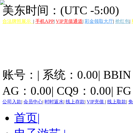
美东时间：
(UTC -5:00)
合法牌照展示
|
手机APP
|
VIP充值通道
|
彩金领取大厅
|
抢红包
|
账号：
|
系统：
0.00
|
BBI
AG：
0.00
|
CQ9：
0.00
|
FG
公司入款
|
会员中心
|
时时返水
|
线上存款
|
VIP充值
|
线上取款
|
免
首页
|