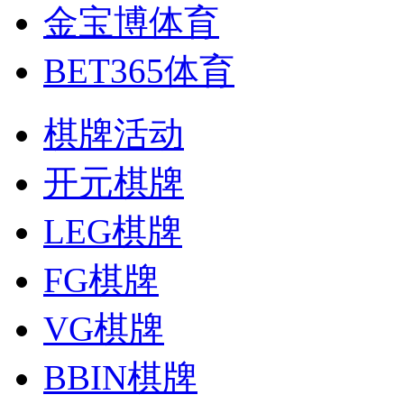
金宝博体育
BET365体育
棋牌活动
开元棋牌
LEG棋牌
FG棋牌
VG棋牌
BBIN棋牌